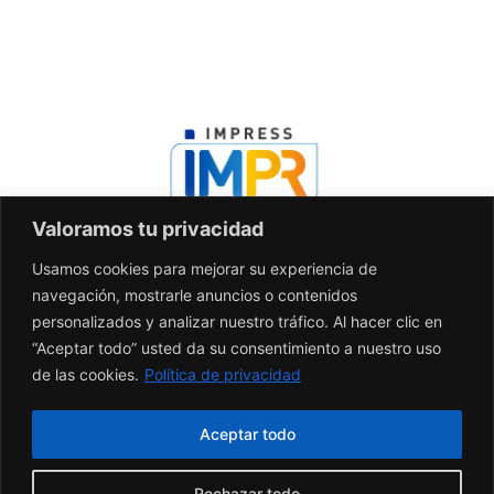
Valoramos tu privacidad
Usamos cookies para mejorar su experiencia de
Contacto
navegación, mostrarle anuncios o contenidos
info@agenciaimpress.com
personalizados y analizar nuestro tráfico. Al hacer clic en
55-44-21-0696
“Aceptar todo” usted da su consentimiento a nuestro uso
de las cookies.
Política de privacidad
México - Latam
Aceptar todo
Rechazar todo